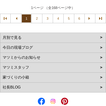
1ページ （全168ページ中）
1
2
3
4
5
6