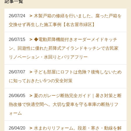
記事一覧
26/07/24
木製戸箱の修繕を行いました。腐った戸箱を
交換せず再生した施工事例【名古屋市緑区】
26/07/15
◆電動昇降機能付きオーダーメイドキッチ
ン。回遊性に優れた昇降式アイランドキッチンで古民家
リノベーション・水回りとバリアフリー
26/07/07
子ども部屋にロフトは危険？後悔しないため
に知っておきたい5つの安全対策
26/06/05
夏のガレージ断熱完全ガイド｜暑さ対策と断
熱改修で快適空間へ。大切な愛車を守る車庫の断熱リフ
ォーム
26/04/20
水まわりリフォーム。段差・寒さ・動線を解