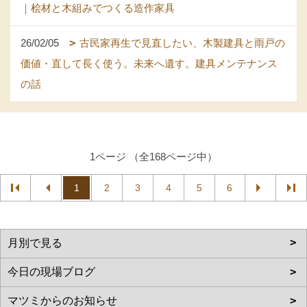
｜桧材と木組みでつくる造作家具
26/02/05
古民家再生で見直したい、木製建具と雨戸の
価値・直して長く使う。未来へ遺す。建具メンテナンス
の話
1ページ （全168ページ中）
1
2
3
4
5
6