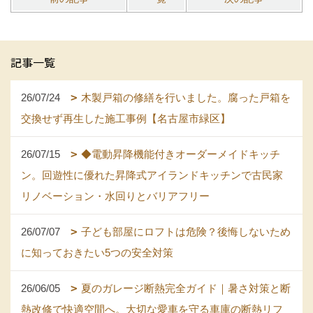
記事一覧
26/07/24
木製戸箱の修繕を行いました。腐った戸箱を
交換せず再生した施工事例【名古屋市緑区】
26/07/15
◆電動昇降機能付きオーダーメイドキッチ
ン。回遊性に優れた昇降式アイランドキッチンで古民家
リノベーション・水回りとバリアフリー
26/07/07
子ども部屋にロフトは危険？後悔しないため
に知っておきたい5つの安全対策
26/06/05
夏のガレージ断熱完全ガイド｜暑さ対策と断
熱改修で快適空間へ。大切な愛車を守る車庫の断熱リフ