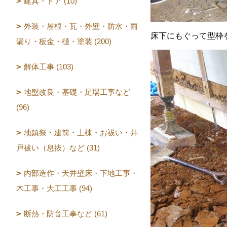
建具・ドア (10)
外装・屋根・瓦・外壁・防水・雨
床下にもぐって型枠
漏り・板金・樋・塗装 (200)
解体工事 (103)
地盤改良・基礎・足場工事など
(96)
地鎮祭・建前・上棟・お祓い・井
戸祓い（息抜）など (31)
内部造作・天井壁床・下地工事・
木工事・大工工事 (94)
断熱・防音工事など (61)