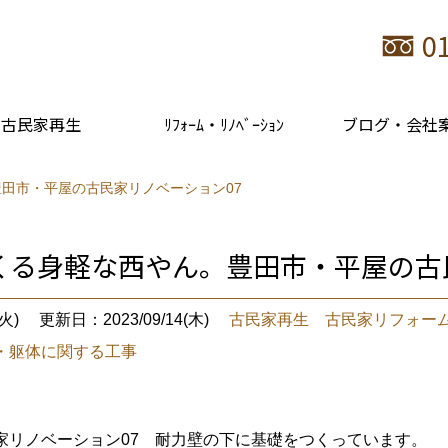
0
古民家再生
ﾘﾌｫｰﾑ・ﾘﾉﾍﾞｰｼｮﾝ
ブログ・会社
田市・平屋の古民家リノベーション07
くる身軽な西やん。豊田市・平屋の古
火)
更新日：2023/09/14(木)
古民家再生 古民家リフォー
・躯体に関する工事
家リノベーション07 耐力壁の下に基礎をつくっています。