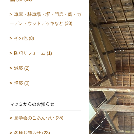
車庫・駐車場・塀・門扉・庭・ガ
ーデン・ウッドデッキなど (33)
その他 (8)
防犯リフォーム (1)
減築 (2)
増築 (0)
マツミからのお知らせ
見学会のごあんない (35)
各種お知らせ (23)