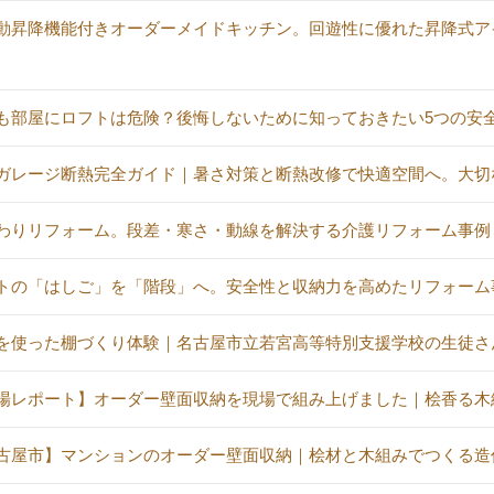
動昇降機能付きオーダーメイドキッチン。回遊性に優れた昇降式ア
も部屋にロフトは危険？後悔しないために知っておきたい5つの安
ガレージ断熱完全ガイド｜暑さ対策と断熱改修で快適空間へ。大切
わりリフォーム。段差・寒さ・動線を解決する介護リフォーム事例
トの「はしご」を「階段」へ。安全性と収納力を高めたリフォーム
を使った棚づくり体験｜名古屋市立若宮高等特別支援学校の生徒さ
場レポート】オーダー壁面収納を現場で組み上げました｜桧香る木
古屋市】マンションのオーダー壁面収納｜桧材と木組みでつくる造