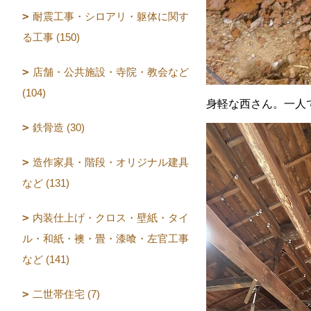
耐震工事・シロアリ・躯体に関す
る工事 (150)
店舗・公共施設・寺院・教会など
(104)
身軽な西さん。一人
鉄骨造 (30)
造作家具・階段・オリジナル建具
など (131)
内装仕上げ・クロス・壁紙・タイ
ル・和紙・襖・畳・漆喰・左官工事
など (141)
二世帯住宅 (7)