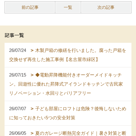
前の記事
一覧
次の記事
記事一覧
26/07/24
木製戸箱の修繕を行いました。腐った戸箱を
交換せず再生した施工事例【名古屋市緑区】
26/07/15
◆電動昇降機能付きオーダーメイドキッチ
ン。回遊性に優れた昇降式アイランドキッチンで古民家
リノベーション・水回りとバリアフリー
26/07/07
子ども部屋にロフトは危険？後悔しないため
に知っておきたい5つの安全対策
26/06/05
夏のガレージ断熱完全ガイド｜暑さ対策と断