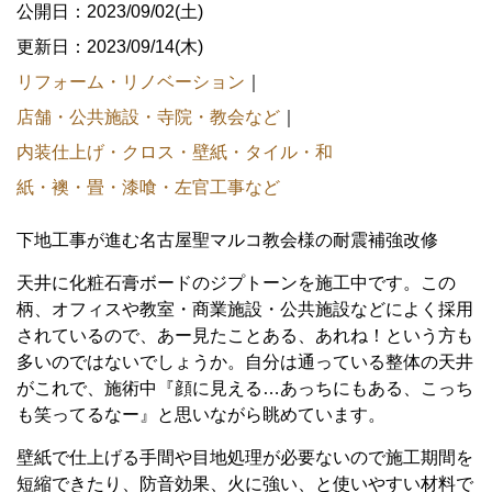
公開日：2023/09/02(土)
更新日：2023/09/14(木)
リフォーム・リノベーション
｜
店舗・公共施設・寺院・教会など
｜
内装仕上げ・クロス・壁紙・タイル・和
紙・襖・畳・漆喰・左官工事など
下地工事が進む名古屋聖マルコ教会様の耐震補強改修
天井に化粧石膏ボードのジプトーンを施工中です。この
柄、オフィスや教室・商業施設・公共施設などによく採用
されているので、あー見たことある、あれね！という方も
多いのではないでしょうか。自分は通っている整体の天井
がこれで、施術中『顔に見える…あっちにもある、こっち
も笑ってるなー』と思いながら眺めています。
壁紙で仕上げる手間や目地処理が必要ないので施工期間を
短縮できたり、防音効果、火に強い、と使いやすい材料で