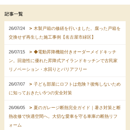
記事一覧
26/07/24
木製戸箱の修繕を行いました。腐った戸箱を
交換せず再生した施工事例【名古屋市緑区】
26/07/15
◆電動昇降機能付きオーダーメイドキッチ
ン。回遊性に優れた昇降式アイランドキッチンで古民家
リノベーション・水回りとバリアフリー
26/07/07
子ども部屋にロフトは危険？後悔しないため
に知っておきたい5つの安全対策
26/06/05
夏のガレージ断熱完全ガイド｜暑さ対策と断
熱改修で快適空間へ。大切な愛車を守る車庫の断熱リフ
ォーム