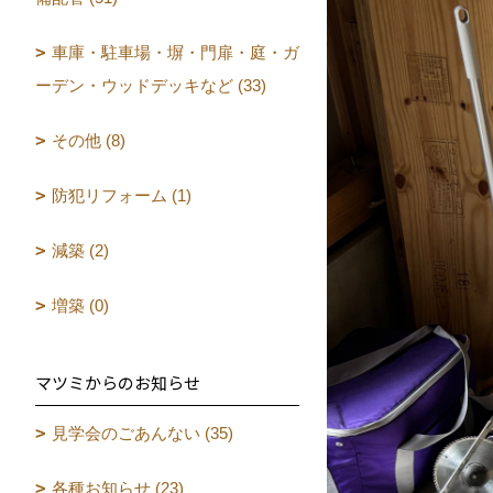
車庫・駐車場・塀・門扉・庭・ガ
ーデン・ウッドデッキなど (33)
その他 (8)
防犯リフォーム (1)
減築 (2)
増築 (0)
マツミからのお知らせ
見学会のごあんない (35)
各種お知らせ (23)