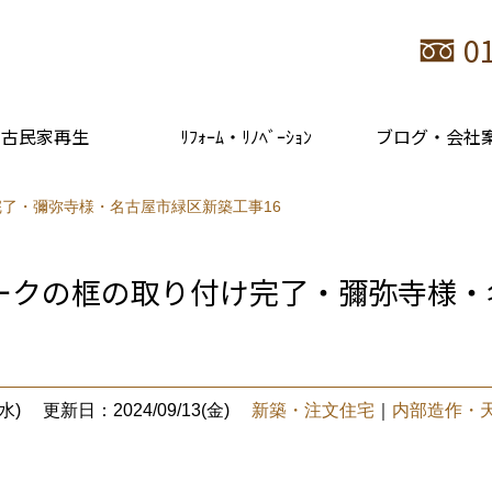
0
古民家再生
ﾘﾌｫｰﾑ・ﾘﾉﾍﾞｰｼｮﾝ
ブログ・会社
了・彌弥寺様・名古屋市緑区新築工事16
ークの框の取り付け完了・彌弥寺様・
水)
更新日：2024/09/13(金)
新築・注文住宅
｜
内部造作・