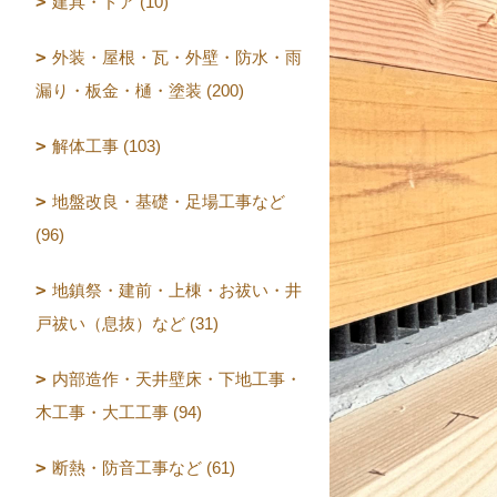
建具・ドア (10)
外装・屋根・瓦・外壁・防水・雨
漏り・板金・樋・塗装 (200)
解体工事 (103)
地盤改良・基礎・足場工事など
(96)
地鎮祭・建前・上棟・お祓い・井
戸祓い（息抜）など (31)
内部造作・天井壁床・下地工事・
木工事・大工工事 (94)
断熱・防音工事など (61)