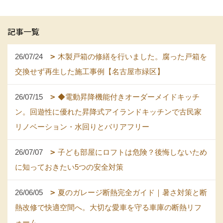
記事一覧
26/07/24
木製戸箱の修繕を行いました。腐った戸箱を
交換せず再生した施工事例【名古屋市緑区】
26/07/15
◆電動昇降機能付きオーダーメイドキッチ
ン。回遊性に優れた昇降式アイランドキッチンで古民家
リノベーション・水回りとバリアフリー
26/07/07
子ども部屋にロフトは危険？後悔しないため
に知っておきたい5つの安全対策
26/06/05
夏のガレージ断熱完全ガイド｜暑さ対策と断
熱改修で快適空間へ。大切な愛車を守る車庫の断熱リフ
ォーム