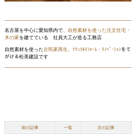
名古屋を中心に愛知県内で、
自然素材を使った注文住宅・
木の家
を建てている 社員大工が造る工務店
自然素材を使った
古民家再生
、
ﾅﾁｭﾗﾙﾘﾌｫｰﾑ・ﾘﾉﾍﾞｰｼｮﾝ
をて
がける松美建設です
前の記事
一覧
次の記事