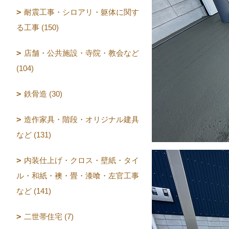
耐震工事・シロアリ・躯体に関す
る工事 (150)
店舗・公共施設・寺院・教会など
(104)
鉄骨造 (30)
造作家具・階段・オリジナル建具
など (131)
内装仕上げ・クロス・壁紙・タイ
ル・和紙・襖・畳・漆喰・左官工事
など (141)
二世帯住宅 (7)