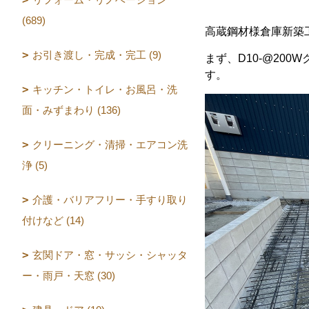
(689)
高蔵鋼材様倉庫新築
お引き渡し・完成・完工 (9)
まず、D10-@2
す。
キッチン・トイレ・お風呂・洗
面・みずまわり (136)
クリーニング・清掃・エアコン洗
浄 (5)
介護・バリアフリー・手すり取り
付けなど (14)
玄関ドア・窓・サッシ・シャッタ
ー・雨戸・天窓 (30)