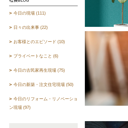
今日の現場 (111)
日々の出来事 (22)
お客様とのエピソード (10)
プライベートなこと (6)
今日の古民家再生現場 (75)
今日の新築・注文住宅現場 (50)
今日のリフォーム・リノベーショ
ン現場 (97)