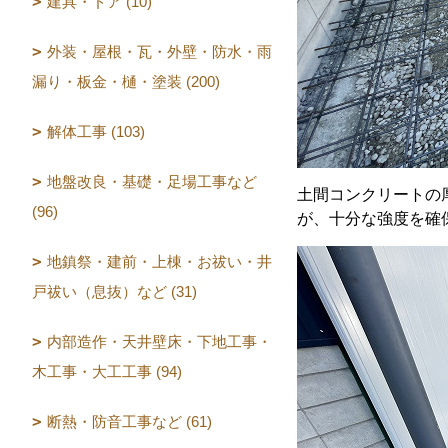
建具・ドア (10)
外装・屋根・瓦・外壁・防水・雨
漏り・板金・樋・塗装 (200)
解体工事 (103)
地盤改良・基礎・足場工事など
土間コンクリートの
(96)
が、十分な強度を確
地鎮祭・建前・上棟・お祓い・井
戸祓い（息抜）など (31)
内部造作・天井壁床・下地工事・
木工事・大工工事 (94)
断熱・防音工事など (61)