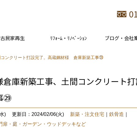
0
古民家再生
ﾘﾌｫｰﾑ・ﾘﾉﾍﾞｰｼｮﾝ
ブログ・会社
間コンクリート打設完了。高蔵鋼材様 倉庫新築工事㉙
様倉庫新築工事、土間コンクリート
事㉙
水)
更新日：2024/02/06(火)
新築・注文住宅
｜
鉄骨造
｜
門扉・庭・ガーデン・ウッドデッキなど