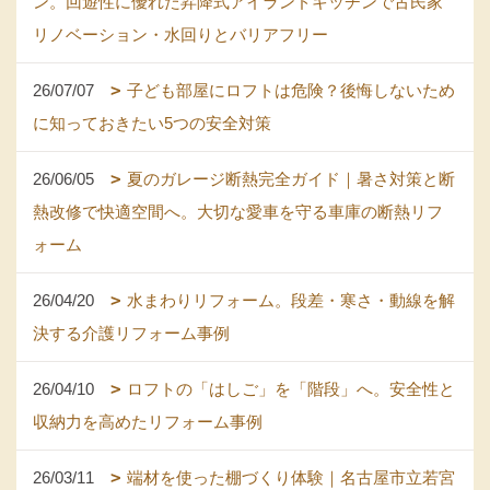
ン。回遊性に優れた昇降式アイランドキッチンで古民家
リノベーション・水回りとバリアフリー
26/07/07
子ども部屋にロフトは危険？後悔しないため
に知っておきたい5つの安全対策
26/06/05
夏のガレージ断熱完全ガイド｜暑さ対策と断
熱改修で快適空間へ。大切な愛車を守る車庫の断熱リフ
ォーム
26/04/20
水まわりリフォーム。段差・寒さ・動線を解
決する介護リフォーム事例
26/04/10
ロフトの「はしご」を「階段」へ。安全性と
収納力を高めたリフォーム事例
26/03/11
端材を使った棚づくり体験｜名古屋市立若宮