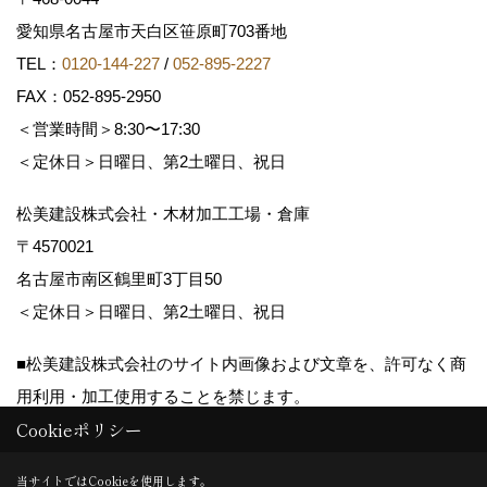
愛知県名古屋市天白区笹原町703番地
TEL：
0120-144-227
/
052-895-2227
FAX：052-895-2950
＜営業時間＞8:30〜17:30
＜定休日＞日曜日、第2土曜日、祝日
松美建設株式会社・木材加工工場・倉庫
〒4570021
名古屋市南区鶴里町3丁目50
＜定休日＞日曜日、第2土曜日、祝日
■松美建設株式会社のサイト内画像および文章を、許可なく商
用利用・加工使用することを禁じます。
Cookieポリシー
Copyright (c) matsumikensetsu. All Rights Reserved.
当サイトではCookieを使用します。