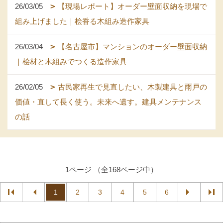
26/03/05
【現場レポート】オーダー壁面収納を現場で
組み上げました｜桧香る木組み造作家具
26/03/04
【名古屋市】マンションのオーダー壁面収納
｜桧材と木組みでつくる造作家具
26/02/05
古民家再生で見直したい、木製建具と雨戸の
価値・直して長く使う。未来へ遺す。建具メンテナンス
の話
1ページ （全168ページ中）
1
2
3
4
5
6