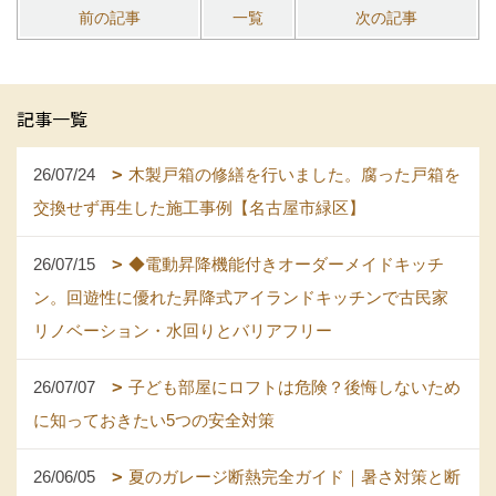
前の記事
一覧
次の記事
記事一覧
26/07/24
木製戸箱の修繕を行いました。腐った戸箱を
交換せず再生した施工事例【名古屋市緑区】
26/07/15
◆電動昇降機能付きオーダーメイドキッチ
ン。回遊性に優れた昇降式アイランドキッチンで古民家
リノベーション・水回りとバリアフリー
26/07/07
子ども部屋にロフトは危険？後悔しないため
に知っておきたい5つの安全対策
26/06/05
夏のガレージ断熱完全ガイド｜暑さ対策と断