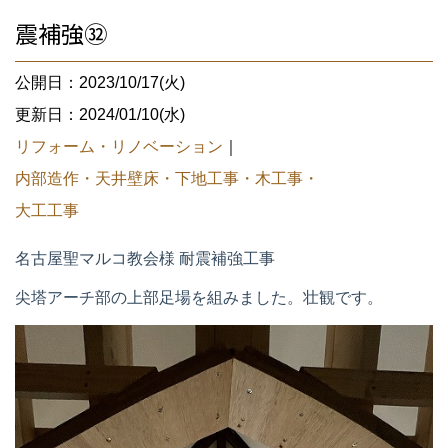
震補強㉜
公開日：2023/10/17(火)
更新日：2024/01/10(水)
リフォーム・リノベーション
｜
内部造作・天井壁床・下地工事・木工事・
大工工事
名古屋聖マルコ教会様 耐震補強工事
尖塔アーチ部の上部足場を組みました。壮観です。