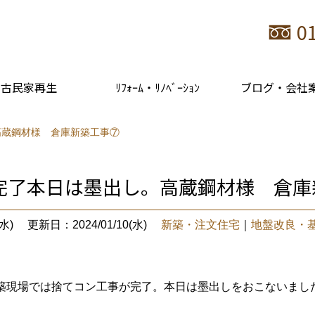
0
古民家再生
ﾘﾌｫｰﾑ・ﾘﾉﾍﾞｰｼｮﾝ
ブログ・会社
高蔵鋼材様 倉庫新築工事⑦
完了本日は墨出し。高蔵鋼材様 倉庫
水)
更新日：2024/01/10(水)
新築・注文住宅
｜
地盤改良・
築現場では捨てコン工事が完了。本日は墨出しをおこないまし