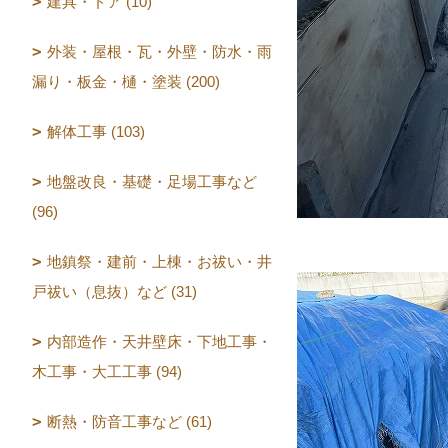
建具・ドア (10)
外装・屋根・瓦・外壁・防水・雨
漏り・板金・樋・塗装 (200)
解体工事 (103)
地盤改良・基礎・足場工事など
(96)
地鎮祭・建前・上棟・お祓い・井
戸祓い（息抜）など (31)
内部造作・天井壁床・下地工事・
木工事・大工工事 (94)
断熱・防音工事など (61)