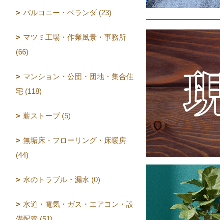
バルコニー・ベランダ (23)
マツミ工場・作業風景・事務所
(66)
マンション・公団・団地・集合住
宅 (118)
薪ストーブ (5)
無垢床・フローリング・床暖房
(44)
水のトラブル・漏水 (0)
水道・電気・ガス・エアコン・設
備配管 (51)