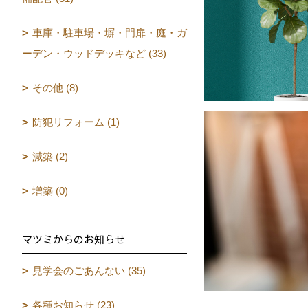
車庫・駐車場・塀・門扉・庭・ガ
ーデン・ウッドデッキなど (33)
その他 (8)
防犯リフォーム (1)
減築 (2)
増築 (0)
マツミからのお知らせ
見学会のごあんない (35)
各種お知らせ (23)