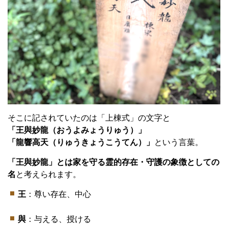
そこに記されていたのは「上棟式」の文字と
「王與妙龍（おうよみょうりゅう）」
「龍響高天（りゅうきょうこうてん）」
という言葉。
「王與妙龍」とは
家を守る霊的存在・守護の象徴としての
名
と考えられます。
王
：尊い存在、中心
與
：与える、授ける