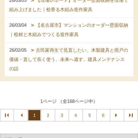
26/03/05
【現場レポート】オーダー壁面収納を現場で
組み上げました｜桧香る木組み造作家具
26/03/04
【名古屋市】マンションのオーダー壁面収納
｜桧材と木組みでつくる造作家具
26/02/05
古民家再生で見直したい、木製建具と雨戸の
価値・直して長く使う。未来へ遺す。建具メンテナンス
の話
1ページ （全168ページ中）
1
2
3
4
5
6