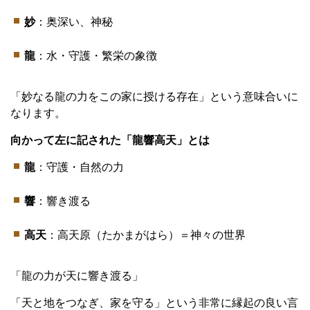
妙
：奥深い、神秘
龍
：水・守護・繁栄の象徴
「妙なる龍の力をこの家に授ける存在」という意味合いに
なります。
向かって左に記された「龍響高天」とは
龍
：守護・自然の力
響
：響き渡る
高天
：高天原（たかまがはら）＝神々の世界
「龍の力が天に響き渡る」
「天と地をつなぎ、家を守る」という非常に縁起の良い言