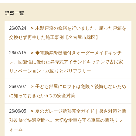
記事一覧
26/07/24
木製戸箱の修繕を行いました。腐った戸箱を
交換せず再生した施工事例【名古屋市緑区】
26/07/15
◆電動昇降機能付きオーダーメイドキッチ
ン。回遊性に優れた昇降式アイランドキッチンで古民家
リノベーション・水回りとバリアフリー
26/07/07
子ども部屋にロフトは危険？後悔しないため
に知っておきたい5つの安全対策
26/06/05
夏のガレージ断熱完全ガイド｜暑さ対策と断
熱改修で快適空間へ。大切な愛車を守る車庫の断熱リフ
ォーム