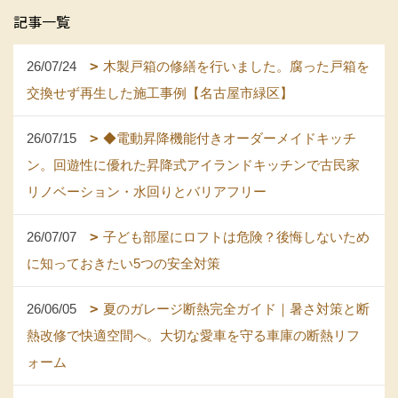
記事一覧
26/07/24
木製戸箱の修繕を行いました。腐った戸箱を
交換せず再生した施工事例【名古屋市緑区】
26/07/15
◆電動昇降機能付きオーダーメイドキッチ
ン。回遊性に優れた昇降式アイランドキッチンで古民家
リノベーション・水回りとバリアフリー
26/07/07
子ども部屋にロフトは危険？後悔しないため
に知っておきたい5つの安全対策
26/06/05
夏のガレージ断熱完全ガイド｜暑さ対策と断
熱改修で快適空間へ。大切な愛車を守る車庫の断熱リフ
ォーム