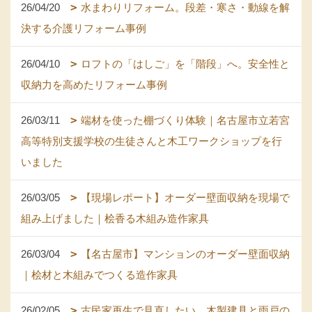
26/04/20
水まわりリフォーム。段差・寒さ・動線を解
決する介護リフォーム事例
26/04/10
ロフトの「はしご」を「階段」へ。安全性と
収納力を高めたリフォーム事例
26/03/11
端材を使った棚づくり体験｜名古屋市立若宮
高等特別支援学校の生徒さんと木工ワークショップを行
いました
26/03/05
【現場レポート】オーダー壁面収納を現場で
組み上げました｜桧香る木組み造作家具
26/03/04
【名古屋市】マンションのオーダー壁面収納
｜桧材と木組みでつくる造作家具
26/02/05
古民家再生で見直したい、木製建具と雨戸の