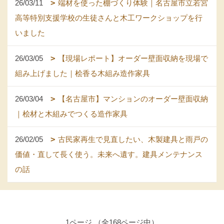
26/03/11
端材を使った棚づくり体験｜名古屋市立若宮
高等特別支援学校の生徒さんと木工ワークショップを行
いました
26/03/05
【現場レポート】オーダー壁面収納を現場で
組み上げました｜桧香る木組み造作家具
26/03/04
【名古屋市】マンションのオーダー壁面収納
｜桧材と木組みでつくる造作家具
26/02/05
古民家再生で見直したい、木製建具と雨戸の
価値・直して長く使う。未来へ遺す。建具メンテナンス
の話
1ページ （全168ページ中）