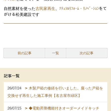
自然素材を使った
古民家再生
、
ﾅﾁｭﾗﾙﾘﾌｫｰﾑ・ﾘﾉﾍﾞｰｼｮﾝ
をて
がける松美建設です
前の記事
一覧
次の記事
記事一覧
26/07/24
木製戸箱の修繕を行いました。腐った戸箱を
交換せず再生した施工事例【名古屋市緑区】
26/07/15
◆電動昇降機能付きオーダーメイドキッチ