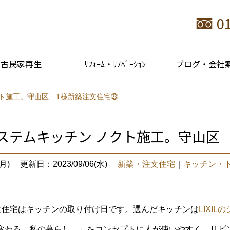
0
古民家再生
ﾘﾌｫｰﾑ・ﾘﾉﾍﾞｰｼｮﾝ
ブログ・会社
ノクト施工。守山区 T様新築注文住宅㉓
のシステムキッチン ノクト施工。守山
月)
更新日：2023/09/06(水)
新築・注文住宅
｜
キッチン・
文住宅はキッチンの取り付け日です。選んだキッチンは
LIXIL
変わる、私の暮らし。」をコンセプトに人が使いやすく、リビ