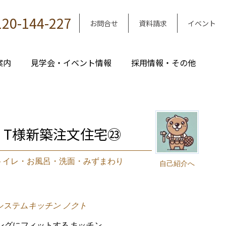
120-144-227
お問合せ
資料請求
イベント
案内
見学会・イベント情報
採用情報・その他
区 T様新築注文住宅㉓
トイレ・お風呂・洗面・みずまわり
自己紹介へ
のシステム
キッチン ノクト
ングにフィットする
キッチン。