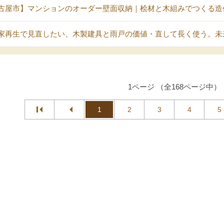
古屋市】マンションのオーダー壁面収納｜桧材と木組みでつくる造
家再生で見直したい、木製建具と雨戸の価値・直して長く使う。未
1ページ （全168ページ中）
1
2
3
4
5