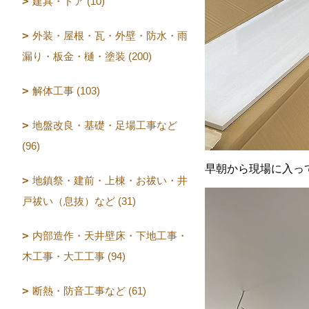
建具・ドア (10)
外装・屋根・瓦・外壁・防水・雨
漏り・板金・樋・塗装 (200)
解体工事 (103)
地盤改良・基礎・足場工事など
(96)
早朝から現場に入っ
地鎮祭・建前・上棟・お祓い・井
戸祓い（息抜）など (31)
内部造作・天井壁床・下地工事・
木工事・大工工事 (94)
断熱・防音工事など (61)