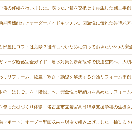
戸箱の修繕を行いました。腐った戸箱を交換せず再生した施工事例
動昇降機能付きオーダーメイドキッチン。回遊性に優れた昇降式ア
も部屋にロフトは危険？後悔しないために知っておきたい5つの安
ガレージ断熱完全ガイド｜暑さ対策と断熱改修で快適空間へ。大切
わりリフォーム。段差・寒さ・動線を解決する介護リフォーム事例
トの「はしご」を「階段」へ。安全性と収納力を高めたリフォーム
を使った棚づくり体験｜名古屋市立若宮高等特別支援学校の生徒さ
場レポート】オーダー壁面収納を現場で組み上げました｜桧香る木