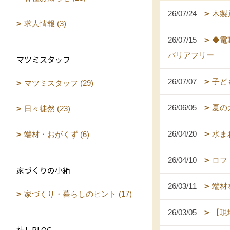
26/07/24
木製
求人情報 (3)
26/07/15
◆電
バリアフリー
マツミスタッフ
26/07/07
子ど
マツミスタッフ (29)
26/06/05
夏の
日々徒然 (23)
26/04/20
水ま
端材・おがくず (6)
26/04/10
ロフ
家づくりの小箱
26/03/11
端材
家づくり・暮らしのヒント (17)
26/03/05
【現
社長BLOG