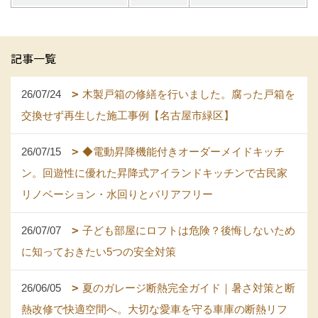
記事一覧
26/07/24
木製戸箱の修繕を行いました。腐った戸箱を
交換せず再生した施工事例【名古屋市緑区】
26/07/15
◆電動昇降機能付きオーダーメイドキッチ
ン。回遊性に優れた昇降式アイランドキッチンで古民家
リノベーション・水回りとバリアフリー
26/07/07
子ども部屋にロフトは危険？後悔しないため
に知っておきたい5つの安全対策
26/06/05
夏のガレージ断熱完全ガイド｜暑さ対策と断
熱改修で快適空間へ。大切な愛車を守る車庫の断熱リフ