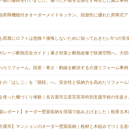
戸箱の修繕を行いました。腐った戸箱を交換せず再生した施工事例
動昇降機能付きオーダーメイドキッチン。回遊性に優れた昇降式ア
も部屋にロフトは危険？後悔しないために知っておきたい5つの安
ガレージ断熱完全ガイド｜暑さ対策と断熱改修で快適空間へ。大切
わりリフォーム。段差・寒さ・動線を解決する介護リフォーム事例
トの「はしご」を「階段」へ。安全性と収納力を高めたリフォーム
を使った棚づくり体験｜名古屋市立若宮高等特別支援学校の生徒さ
場レポート】オーダー壁面収納を現場で組み上げました｜桧香る木
古屋市】マンションのオーダー壁面収納｜桧材と木組みでつくる造