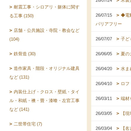
26/07/24
木製
耐震工事・シロアリ・躯体に関す
26/07/15
◆電
る工事 (150)
バリアフリー
店舗・公共施設・寺院・教会など
26/07/07
子ど
(104)
鉄骨造 (30)
26/06/05
夏の
造作家具・階段・オリジナル建具
26/04/20
水ま
など (131)
26/04/10
ロフ
内装仕上げ・クロス・壁紙・タイ
26/03/11
端材
ル・和紙・襖・畳・漆喰・左官工事
など (141)
26/03/05
【現
二世帯住宅 (7)
26/03/04
【名