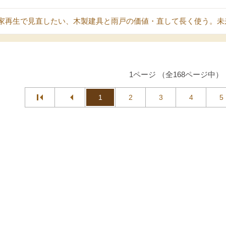
家再生で見直したい、木製建具と雨戸の価値・直して長く使う。未
1ページ （全168ページ中）
1
2
3
4
5