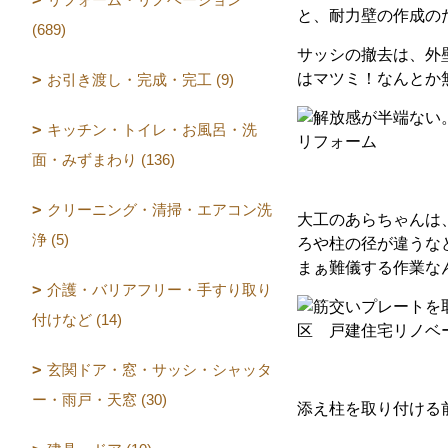
と、耐力壁の作成の
(689)
サッシの撤去は、外
はマツミ！なんとか
お引き渡し・完成・完工 (9)
キッチン・トイレ・お風呂・洗
面・みずまわり (136)
クリーニング・清掃・エアコン洗
大工のあらちゃんは
浄 (5)
ろや柱の径が違うな
まぁ難儀する作業な
介護・バリアフリー・手すり取り
付けなど (14)
玄関ドア・窓・サッシ・シャッタ
ー・雨戸・天窓 (30)
添え柱を取り付ける