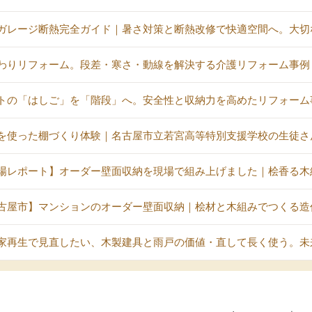
ガレージ断熱完全ガイド｜暑さ対策と断熱改修で快適空間へ。大切
わりリフォーム。段差・寒さ・動線を解決する介護リフォーム事例
トの「はしご」を「階段」へ。安全性と収納力を高めたリフォーム
を使った棚づくり体験｜名古屋市立若宮高等特別支援学校の生徒さ
場レポート】オーダー壁面収納を現場で組み上げました｜桧香る木
古屋市】マンションのオーダー壁面収納｜桧材と木組みでつくる造
家再生で見直したい、木製建具と雨戸の価値・直して長く使う。未