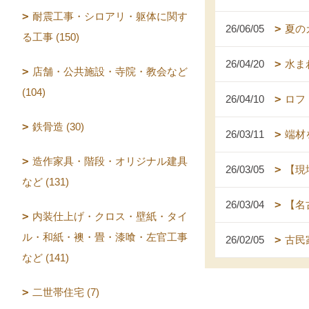
耐震工事・シロアリ・躯体に関す
26/06/05
夏の
る工事 (150)
26/04/20
水ま
店舗・公共施設・寺院・教会など
(104)
26/04/10
ロフ
鉄骨造 (30)
26/03/11
端材
造作家具・階段・オリジナル建具
26/03/05
【現
など (131)
26/03/04
【名
内装仕上げ・クロス・壁紙・タイ
ル・和紙・襖・畳・漆喰・左官工事
26/02/05
古民
など (141)
二世帯住宅 (7)