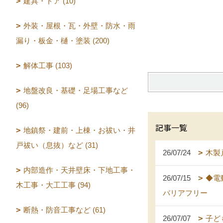
建具・ドア (10)
外装・屋根・瓦・外壁・防水・雨
漏り・板金・樋・塗装 (200)
解体工事 (103)
地盤改良・基礎・足場工事など
(96)
記事一覧
地鎮祭・建前・上棟・お祓い・井
戸祓い（息抜）など (31)
26/07/24
木製
内部造作・天井壁床・下地工事・
26/07/15
◆電
木工事・大工工事 (94)
バリアフリー
断熱・防音工事など (61)
26/07/07
子ど