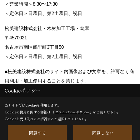
＜営業時間＞8:30〜17:30
＜定休日＞日曜日、第2土曜日、祝日
松美建設株式会社・木材加工工場・倉庫
〒4570021
名古屋市南区鶴里町3丁目50
＜定休日＞日曜日、第2土曜日、祝日
■松美建設株式会社のサイト内画像および文章を、許可なく商
用利用・加工使用することを禁じます。
Cookieポリシー
Copyright (c) matsumikensetsu. All Rights Reserved.
当サイトではCookieを使用します。
Cookieの使用に関する詳細は 「
プライバシーポリシー
」をご覧ください。
Produced by
ゴデスクリエイト
Cookieを受け入れるか拒否するか選択してください。
同意する
同意しない