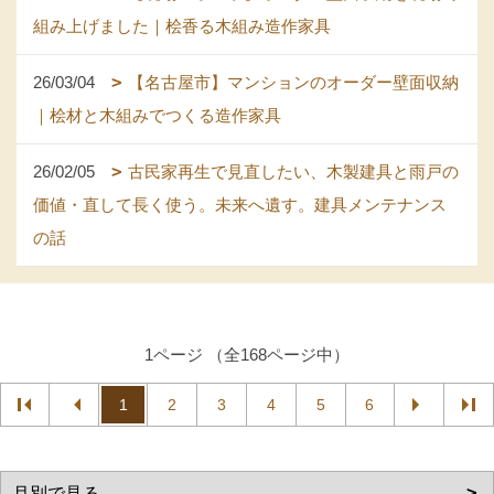
組み上げました｜桧香る木組み造作家具
26/03/04
【名古屋市】マンションのオーダー壁面収納
｜桧材と木組みでつくる造作家具
26/02/05
古民家再生で見直したい、木製建具と雨戸の
価値・直して長く使う。未来へ遺す。建具メンテナンス
の話
1ページ （全168ページ中）
1
2
3
4
5
6