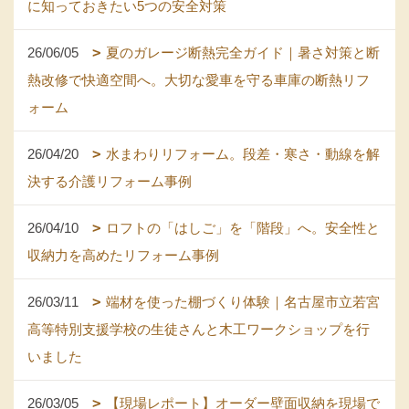
に知っておきたい5つの安全対策
26/06/05
夏のガレージ断熱完全ガイド｜暑さ対策と断
熱改修で快適空間へ。大切な愛車を守る車庫の断熱リフ
ォーム
26/04/20
水まわりリフォーム。段差・寒さ・動線を解
決する介護リフォーム事例
26/04/10
ロフトの「はしご」を「階段」へ。安全性と
収納力を高めたリフォーム事例
26/03/11
端材を使った棚づくり体験｜名古屋市立若宮
高等特別支援学校の生徒さんと木工ワークショップを行
いました
26/03/05
【現場レポート】オーダー壁面収納を現場で