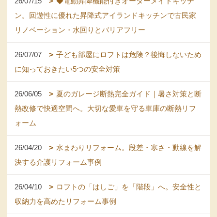
26/07/15
◆電動昇降機能付きオーダーメイドキッチ
ン。回遊性に優れた昇降式アイランドキッチンで古民家
リノベーション・水回りとバリアフリー
26/07/07
子ども部屋にロフトは危険？後悔しないため
に知っておきたい5つの安全対策
26/06/05
夏のガレージ断熱完全ガイド｜暑さ対策と断
熱改修で快適空間へ。大切な愛車を守る車庫の断熱リフ
ォーム
26/04/20
水まわりリフォーム。段差・寒さ・動線を解
決する介護リフォーム事例
26/04/10
ロフトの「はしご」を「階段」へ。安全性と
収納力を高めたリフォーム事例