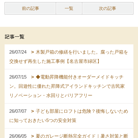
前の記事
一覧
次の記事
記事一覧
26/07/24
木製戸箱の修繕を行いました。腐った戸箱を
交換せず再生した施工事例【名古屋市緑区】
26/07/15
◆電動昇降機能付きオーダーメイドキッチ
ン。回遊性に優れた昇降式アイランドキッチンで古民家
リノベーション・水回りとバリアフリー
26/07/07
子ども部屋にロフトは危険？後悔しないため
に知っておきたい5つの安全対策
26/06/05
夏のガレージ断熱完全ガイド｜暑さ対策と断