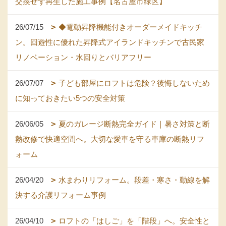
交換せず再生した施工事例【名古屋市緑区】
26/07/15
◆電動昇降機能付きオーダーメイドキッチ
ン。回遊性に優れた昇降式アイランドキッチンで古民家
リノベーション・水回りとバリアフリー
26/07/07
子ども部屋にロフトは危険？後悔しないため
に知っておきたい5つの安全対策
26/06/05
夏のガレージ断熱完全ガイド｜暑さ対策と断
熱改修で快適空間へ。大切な愛車を守る車庫の断熱リフ
ォーム
26/04/20
水まわりリフォーム。段差・寒さ・動線を解
決する介護リフォーム事例
26/04/10
ロフトの「はしご」を「階段」へ。安全性と