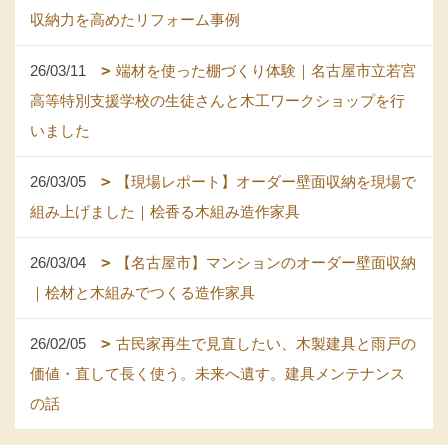
収納力を高めたリフォーム事例
26/03/11
端材を使った棚づくり体験｜名古屋市立若宮
高等特別支援学校の生徒さんと木工ワークショップを行
いました
26/03/05
【現場レポート】オーダー壁面収納を現場で
組み上げました｜桧香る木組み造作家具
26/03/04
【名古屋市】マンションのオーダー壁面収納
｜桧材と木組みでつくる造作家具
26/02/05
古民家再生で見直したい、木製建具と雨戸の
価値・直して長く使う。未来へ遺す。建具メンテナンス
の話