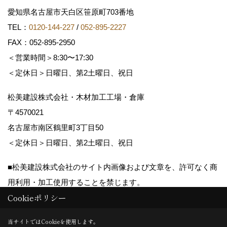
愛知県名古屋市天白区笹原町703番地
TEL：
0120-144-227
/
052-895-2227
FAX：052-895-2950
＜営業時間＞8:30〜17:30
＜定休日＞日曜日、第2土曜日、祝日
松美建設株式会社・木材加工工場・倉庫
〒4570021
名古屋市南区鶴里町3丁目50
＜定休日＞日曜日、第2土曜日、祝日
■松美建設株式会社のサイト内画像および文章を、許可なく商
用利用・加工使用することを禁じます。
Cookieポリシー
Copyright (c) matsumikensetsu. All Rights Reserved.
当サイトではCookieを使用します。