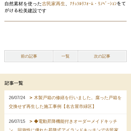
自然素材を使った
古民家再生
、
ﾅﾁｭﾗﾙﾘﾌｫｰﾑ・ﾘﾉﾍﾞｰｼｮﾝ
をて
がける松美建設です
前の記事
一覧
次の記事
記事一覧
26/07/24
木製戸箱の修繕を行いました。腐った戸箱を
交換せず再生した施工事例【名古屋市緑区】
26/07/15
◆電動昇降機能付きオーダーメイドキッチ
ン。回遊性に優れた昇降式アイランドキッチンで古民家