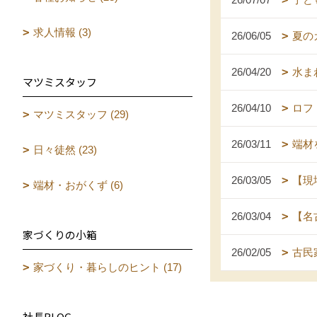
求人情報 (3)
26/06/05
夏の
26/04/20
水ま
マツミスタッフ
26/04/10
ロフ
マツミスタッフ (29)
26/03/11
端材
日々徒然 (23)
26/03/05
【現
端材・おがくず (6)
26/03/04
【名
家づくりの小箱
26/02/05
古民
家づくり・暮らしのヒント (17)
社長BLOG