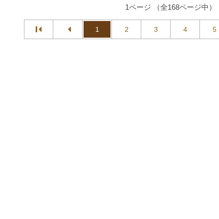
1ページ （全168ページ中）
1
2
3
4
5