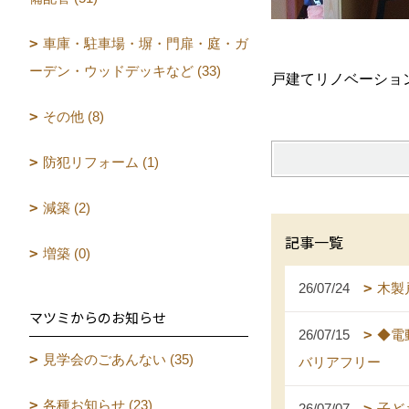
車庫・駐車場・塀・門扉・庭・ガ
ーデン・ウッドデッキなど (33)
戸建てリノベーショ
その他 (8)
防犯リフォーム (1)
減築 (2)
記事一覧
増築 (0)
26/07/24
木製
マツミからのお知らせ
26/07/15
◆電
見学会のごあんない (35)
バリアフリー
各種お知らせ (23)
26/07/07
子ど