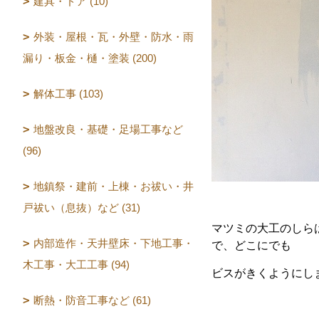
建具・ドア (10)
外装・屋根・瓦・外壁・防水・雨
漏り・板金・樋・塗装 (200)
解体工事 (103)
地盤改良・基礎・足場工事など
(96)
地鎮祭・建前・上棟・お祓い・井
戸祓い（息抜）など (31)
マツミの大工のしら
内部造作・天井壁床・下地工事・
で、どこにでも
木工事・大工工事 (94)
ビスがきくようにし
断熱・防音工事など (61)