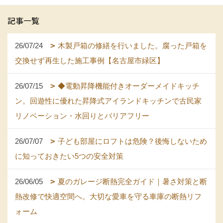
記事一覧
26/07/24
木製戸箱の修繕を行いました。腐った戸箱を
交換せず再生した施工事例【名古屋市緑区】
26/07/15
◆電動昇降機能付きオーダーメイドキッチ
ン。回遊性に優れた昇降式アイランドキッチンで古民家
リノベーション・水回りとバリアフリー
26/07/07
子ども部屋にロフトは危険？後悔しないため
に知っておきたい5つの安全対策
26/06/05
夏のガレージ断熱完全ガイド｜暑さ対策と断
熱改修で快適空間へ。大切な愛車を守る車庫の断熱リフ
ォーム