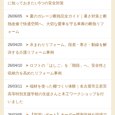
に知っておきたい5つの安全対策
26/06/05
夏のガレージ断熱完全ガイド｜暑さ対策と断
熱改修で快適空間へ。大切な愛車を守る車庫の断熱リフ
ォーム
26/04/20
水まわりリフォーム。段差・寒さ・動線を解
決する介護リフォーム事例
26/04/10
ロフトの「はしご」を「階段」へ。安全性と
収納力を高めたリフォーム事例
26/03/11
端材を使った棚づくり体験｜名古屋市立若宮
高等特別支援学校の生徒さんと木工ワークショップを行
いました
26/03/05
【現場レポート】オーダー壁面収納を現場で