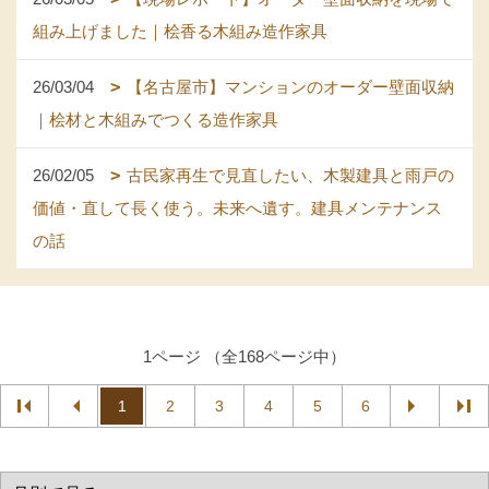
組み上げました｜桧香る木組み造作家具
26/03/04
【名古屋市】マンションのオーダー壁面収納
｜桧材と木組みでつくる造作家具
26/02/05
古民家再生で見直したい、木製建具と雨戸の
価値・直して長く使う。未来へ遺す。建具メンテナンス
の話
1ページ （全168ページ中）
1
2
3
4
5
6