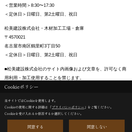
＜営業時間＞8:30〜17:30
＜定休日＞日曜日、第2土曜日、祝日
松美建設株式会社・木材加工工場・倉庫
〒4570021
名古屋市南区鶴里町3丁目50
＜定休日＞日曜日、第2土曜日、祝日
■松美建設株式会社のサイト内画像および文章を、許可なく商
用利用・加工使用することを禁じます。
Cookieポリシー
Copyright (c) matsumikensetsu. All Rights Reserved.
当サイトではCookieを使用します。
Cookieの使用に関する詳細は 「
プライバシーポリシー
」をご覧ください。
Produced by
ゴデスクリエイト
Cookieを受け入れるか拒否するか選択してください。
同意する
同意しない