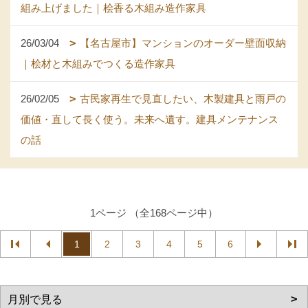
組み上げました｜桧香る木組み造作家具
26/03/04
【名古屋市】マンションのオーダー壁面収納
｜桧材と木組みでつくる造作家具
26/02/05
古民家再生で見直したい、木製建具と雨戸の
価値・直して長く使う。未来へ遺す。建具メンテナンス
の話
1ページ （全168ページ中）
1
2
3
4
5
6