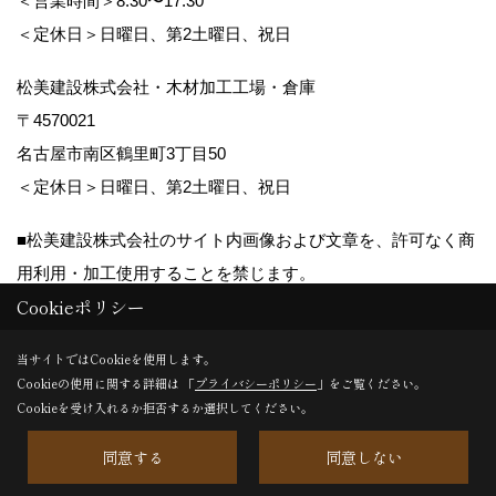
＜営業時間＞8:30〜17:30
＜定休日＞日曜日、第2土曜日、祝日
松美建設株式会社・木材加工工場・倉庫
〒4570021
名古屋市南区鶴里町3丁目50
＜定休日＞日曜日、第2土曜日、祝日
■松美建設株式会社のサイト内画像および文章を、許可なく商
用利用・加工使用することを禁じます。
Cookieポリシー
Copyright (c) matsumikensetsu. All Rights Reserved.
当サイトではCookieを使用します。
Cookieの使用に関する詳細は 「
プライバシーポリシー
」をご覧ください。
Produced by
ゴデスクリエイト
Cookieを受け入れるか拒否するか選択してください。
同意する
同意しない