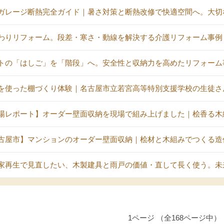
ガレージ断熱完全ガイド｜暑さ対策と断熱改修で快適空間へ。大切
わりリフォーム。段差・寒さ・動線を解決する介護リフォーム事例
トの「はしご」を「階段」へ。安全性と収納力を高めたリフォーム
を使った棚づくり体験｜名古屋市立若宮高等特別支援学校の生徒さ
場レポート】オーダー壁面収納を現場で組み上げました｜桧香る木
古屋市】マンションのオーダー壁面収納｜桧材と木組みでつくる造
家再生で見直したい、木製建具と雨戸の価値・直して長く使う。未
1ページ （全168ページ中）