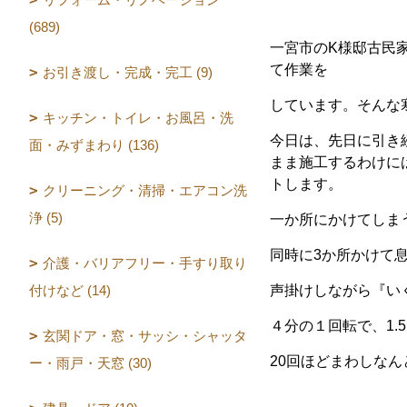
(689)
一宮市のK様邸古民
て作業を
お引き渡し・完成・完工 (9)
しています。そんな
キッチン・トイレ・お風呂・洗
今日は、先日に引き
面・みずまわり (136)
まま施工するわけに
トします。
クリーニング・清掃・エアコン洗
浄 (5)
一か所にかけてしま
同時に3か所かけて
介護・バリアフリー・手すり取り
付けなど (14)
声掛けしながら『い
４分の１回転で、1
玄関ドア・窓・サッシ・シャッタ
20回ほどまわしな
ー・雨戸・天窓 (30)