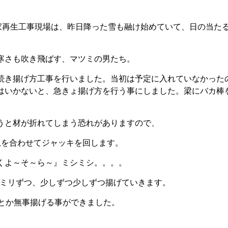
家再生工事現場は、昨日降った雪も融け始めていて、日の当た
寒さも吹き飛ばす、マツミの男たち。
続き揚げ方工事を行いました。当初は予定に入れていなかった
はいかないと、急きょ揚げ方を行う事にしました。梁にバカ棒
うと材が折れてしまう恐れがありますので、
息を合わせてジャッキを回します。
くよ～そ～ら～』ミシミシ。。。。
.5ミリずつ、少しずつ少しずつ揚げていきます。
んとか無事揚げる事ができました。