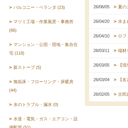
26/06/05
夏の
バルコニー・ベランダ (23)
26/04/20
水ま
マツミ工場・作業風景・事務所
(66)
26/04/10
ロフ
マンション・公団・団地・集合住
26/03/11
端材
宅 (118)
26/03/05
【現
薪ストーブ (5)
26/03/04
【名
無垢床・フローリング・床暖房
(44)
26/02/05
古民
水のトラブル・漏水 (0)
水道・電気・ガス・エアコン・設
備配管 (51)