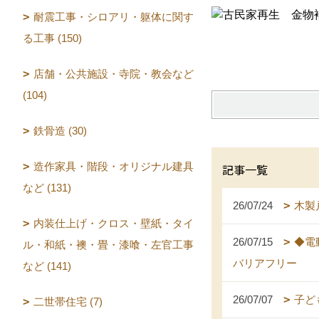
耐震工事・シロアリ・躯体に関す
る工事 (150)
店舗・公共施設・寺院・教会など
(104)
鉄骨造 (30)
造作家具・階段・オリジナル建具
記事一覧
など (131)
26/07/24
木製
内装仕上げ・クロス・壁紙・タイ
26/07/15
◆電
ル・和紙・襖・畳・漆喰・左官工事
バリアフリー
など (141)
26/07/07
子ど
二世帯住宅 (7)