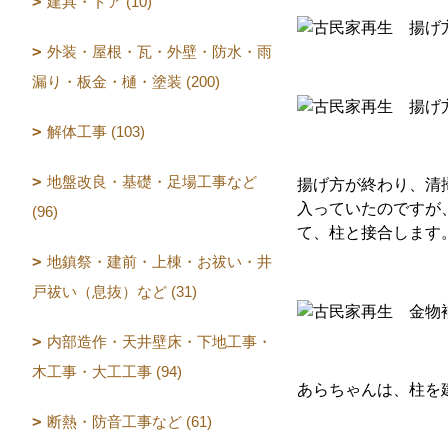
建具・ドア (10)
外装・屋根・瓦・外壁・防水・雨
漏り・板金・樋・塗装 (200)
解体工事 (103)
地盤改良・基礎・足場工事など
揚げ方が終わり、清
入っていたのですが
(96)
て、柱と接合します
地鎮祭・建前・上棟・お祓い・井
戸祓い（息抜）など (31)
内部造作・天井壁床・下地工事・
木工事・大工工事 (94)
あらちゃんは、柱を
断熱・防音工事など (61)