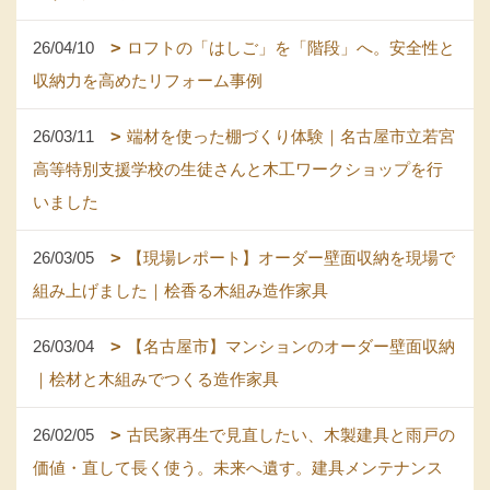
26/04/10
ロフトの「はしご」を「階段」へ。安全性と
収納力を高めたリフォーム事例
26/03/11
端材を使った棚づくり体験｜名古屋市立若宮
高等特別支援学校の生徒さんと木工ワークショップを行
いました
26/03/05
【現場レポート】オーダー壁面収納を現場で
組み上げました｜桧香る木組み造作家具
26/03/04
【名古屋市】マンションのオーダー壁面収納
｜桧材と木組みでつくる造作家具
26/02/05
古民家再生で見直したい、木製建具と雨戸の
価値・直して長く使う。未来へ遺す。建具メンテナンス