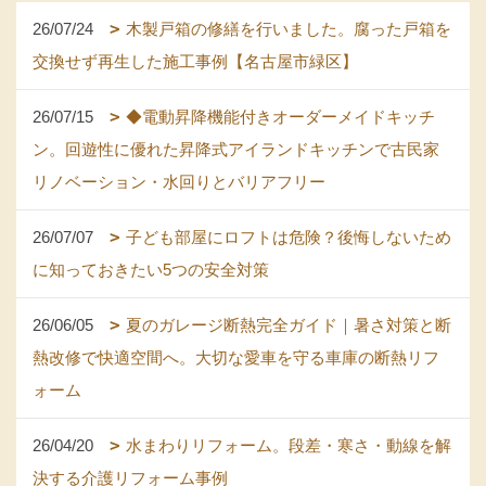
26/07/24
木製戸箱の修繕を行いました。腐った戸箱を
交換せず再生した施工事例【名古屋市緑区】
26/07/15
◆電動昇降機能付きオーダーメイドキッチ
ン。回遊性に優れた昇降式アイランドキッチンで古民家
リノベーション・水回りとバリアフリー
26/07/07
子ども部屋にロフトは危険？後悔しないため
に知っておきたい5つの安全対策
26/06/05
夏のガレージ断熱完全ガイド｜暑さ対策と断
熱改修で快適空間へ。大切な愛車を守る車庫の断熱リフ
ォーム
26/04/20
水まわりリフォーム。段差・寒さ・動線を解
決する介護リフォーム事例