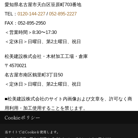
愛知県名古屋市天白区笹原町703番地
TEL：
0120-144-227
/
052-895-2227
FAX：052-895-2950
＜営業時間＞8:30〜17:30
＜定休日＞日曜日、第2土曜日、祝日
松美建設株式会社・木材加工工場・倉庫
〒4570021
名古屋市南区鶴里町3丁目50
＜定休日＞日曜日、第2土曜日、祝日
■松美建設株式会社のサイト内画像および文章を、許可なく商
用利用・加工使用することを禁じます。
Cookieポリシー
Copyright (c) matsumikensetsu. All Rights Reserved.
当サイトではCookieを使用します。