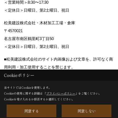
＜営業時間＞8:30〜17:30
＜定休日＞日曜日、第2土曜日、祝日
松美建設株式会社・木材加工工場・倉庫
〒4570021
名古屋市南区鶴里町3丁目50
＜定休日＞日曜日、第2土曜日、祝日
■松美建設株式会社のサイト内画像および文章を、許可なく商
用利用・加工使用することを禁じます。
Cookieポリシー
Copyright (c) matsumikensetsu. All Rights Reserved.
当サイトではCookieを使用します。
Cookieの使用に関する詳細は 「
プライバシーポリシー
」をご覧ください。
Produced by
ゴデスクリエイト
Cookieを受け入れるか拒否するか選択してください。
同意する
同意しない