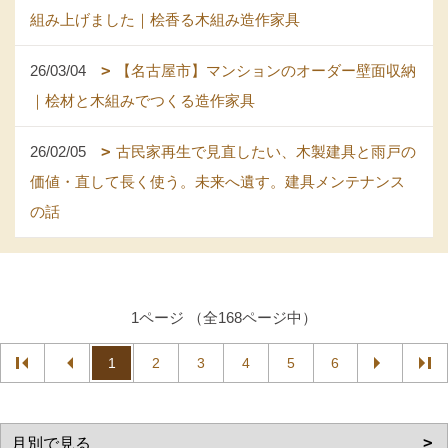
組み上げました｜桧香る木組み造作家具
26/03/04
【名古屋市】マンションのオーダー壁面収納
｜桧材と木組みでつくる造作家具
26/02/05
古民家再生で見直したい、木製建具と雨戸の
価値・直して長く使う。未来へ遺す。建具メンテナンス
の話
1ページ （全168ページ中）
1
2
3
4
5
6