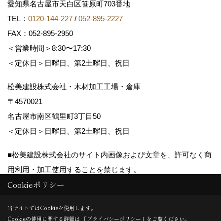
愛知県名古屋市天白区笹原町703番地
TEL：
0120-144-227
/
052-895-2227
FAX：052-895-2950
＜営業時間＞8:30〜17:30
＜定休日＞日曜日、第2土曜日、祝日
松美建設株式会社・木材加工工場・倉庫
〒4570021
名古屋市南区鶴里町3丁目50
＜定休日＞日曜日、第2土曜日、祝日
■松美建設株式会社のサイト内画像および文章を、許可なく商
用利用・加工使用することを禁じます。
Cookieポリシー
Copyright (c) matsumikensetsu. All Rights Reserved.
当サイトではCookieを使用します。
Cookieの使用に関する詳細は 「
プライバシーポリシー
」をご覧ください。
Produced by
ゴデスクリエイト