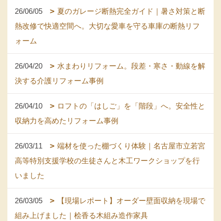
26/06/05
夏のガレージ断熱完全ガイド｜暑さ対策と断
熱改修で快適空間へ。大切な愛車を守る車庫の断熱リフ
ォーム
26/04/20
水まわりリフォーム。段差・寒さ・動線を解
決する介護リフォーム事例
26/04/10
ロフトの「はしご」を「階段」へ。安全性と
収納力を高めたリフォーム事例
26/03/11
端材を使った棚づくり体験｜名古屋市立若宮
高等特別支援学校の生徒さんと木工ワークショップを行
いました
26/03/05
【現場レポート】オーダー壁面収納を現場で
組み上げました｜桧香る木組み造作家具