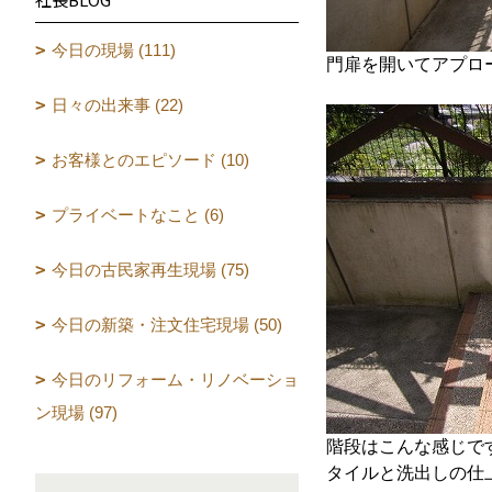
今日の現場 (111)
門扉を開いてアプロ
日々の出来事 (22)
お客様とのエピソード (10)
プライベートなこと (6)
今日の古民家再生現場 (75)
今日の新築・注文住宅現場 (50)
今日のリフォーム・リノベーショ
ン現場 (97)
階段はこんな感じで
タイルと洗出しの仕