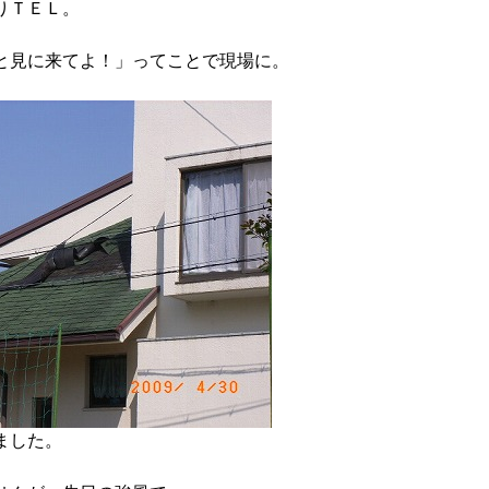
りＴＥＬ。
と見に来てよ！」ってことで現場に。
ました。