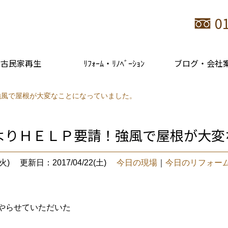
0
古民家再生
ﾘﾌｫｰﾑ・ﾘﾉﾍﾞｰｼｮﾝ
ブログ・会社
強風で屋根が大変なことになっていました。
よりＨＥＬＰ要請！強風で屋根が大変
火)
更新日：2017/04/22(土)
今日の現場
｜
今日のリフォー
をやらせていただいた