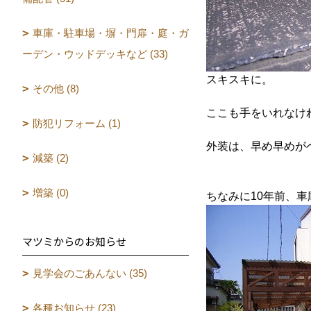
車庫・駐車場・塀・門扉・庭・ガ
ーデン・ウッドデッキなど (33)
スキスキ
に。
その他 (8)
ここも手をいれなけ
防犯リフォーム (1)
外装は、早め早めが
減築 (2)
増築 (0)
ちなみに10年前、
マツミからのお知らせ
見学会のごあんない (35)
各種お知らせ (23)