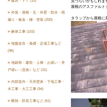
建具・ドア (10)
見づらいかもしれま
屋根のアスファルト
外装・屋根・瓦・外壁・防水・雨
タラップから屋根に
漏り・板金・樋・塗装 (200)
解体工事 (103)
地盤改良・基礎・足場工事など
(96)
地鎮祭・建前・上棟・お祓い・井
戸祓い（息抜）など (31)
内部造作・天井壁床・下地工事・
木工事・大工工事 (94)
断熱・防音工事など (61)