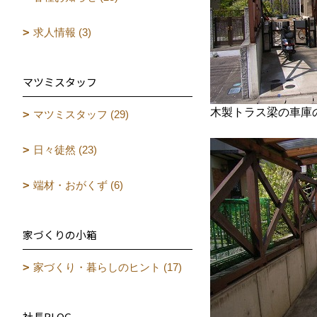
求人情報 (3)
マツミスタッフ
木製トラス梁の車庫
マツミスタッフ (29)
日々徒然 (23)
端材・おがくず (6)
家づくりの小箱
家づくり・暮らしのヒント (17)
社長BLOG