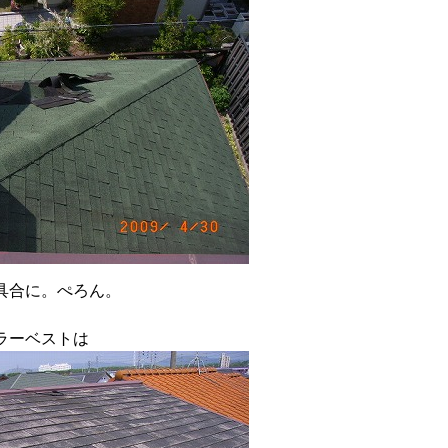
具合に。
ぺろん
。
ラーベストは