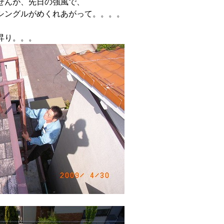
せんが、先日の強風で、
シングルがめくれあがって。。。。
昇り。。。