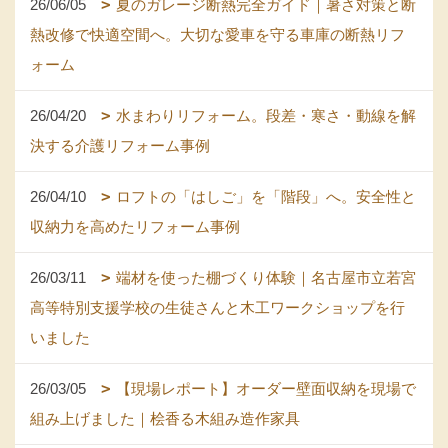
26/06/05
夏のガレージ断熱完全ガイド｜暑さ対策と断
熱改修で快適空間へ。大切な愛車を守る車庫の断熱リフ
ォーム
26/04/20
水まわりリフォーム。段差・寒さ・動線を解
決する介護リフォーム事例
26/04/10
ロフトの「はしご」を「階段」へ。安全性と
収納力を高めたリフォーム事例
26/03/11
端材を使った棚づくり体験｜名古屋市立若宮
高等特別支援学校の生徒さんと木工ワークショップを行
いました
26/03/05
【現場レポート】オーダー壁面収納を現場で
組み上げました｜桧香る木組み造作家具