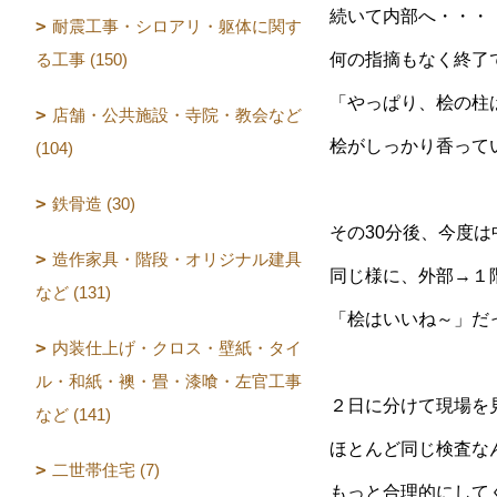
続いて内部へ・・・
耐震工事・シロアリ・躯体に関す
る工事 (150)
何の指摘もなく終了
「やっぱり、桧の柱
店舗・公共施設・寺院・教会など
桧がしっかり香って
(104)
鉄骨造 (30)
その30分後、今度
造作家具・階段・オリジナル建具
同じ様に、外部→１
など (131)
「桧はいいね～」だ
内装仕上げ・クロス・壁紙・タイ
ル・和紙・襖・畳・漆喰・左官工事
２日に分けて現場を
など (141)
ほとんど同じ検査な
二世帯住宅 (7)
もっと合理的にして