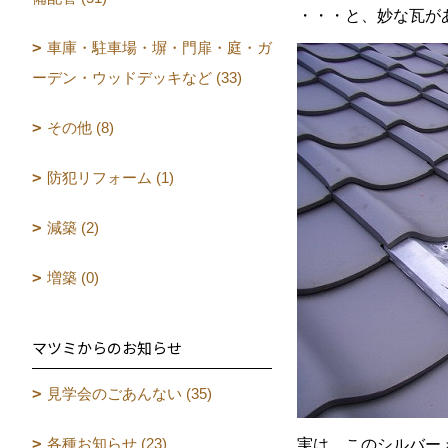
・・・と、妙な瓦が
車庫・駐車場・塀・門扉・庭・ガ
ーデン・ウッドデッキなど (33)
その他 (8)
防犯リフォーム (1)
減築 (2)
増築 (0)
マツミからのお知らせ
見学会のごあんない (35)
各種お知らせ (23)
実は、このシルバー