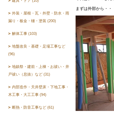
建具・ドア (10)
まずは外部から・・
外装・屋根・瓦・外壁・防水・雨
漏り・板金・樋・塗装 (200)
解体工事 (103)
地盤改良・基礎・足場工事など
(96)
地鎮祭・建前・上棟・お祓い・井
戸祓い（息抜）など (31)
内部造作・天井壁床・下地工事・
木工事・大工工事 (94)
断熱・防音工事など (61)