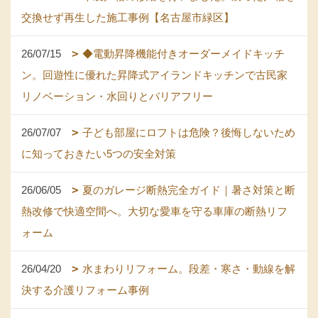
交換せず再生した施工事例【名古屋市緑区】
26/07/15
◆電動昇降機能付きオーダーメイドキッチ
ン。回遊性に優れた昇降式アイランドキッチンで古民家
リノベーション・水回りとバリアフリー
26/07/07
子ども部屋にロフトは危険？後悔しないため
に知っておきたい5つの安全対策
26/06/05
夏のガレージ断熱完全ガイド｜暑さ対策と断
熱改修で快適空間へ。大切な愛車を守る車庫の断熱リフ
ォーム
26/04/20
水まわりリフォーム。段差・寒さ・動線を解
決する介護リフォーム事例