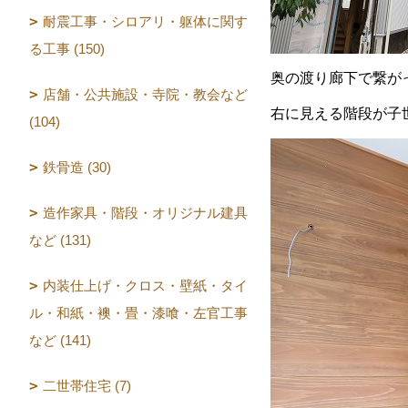
耐震工事・シロアリ・躯体に関す
る工事 (150)
奥の渡り廊下で繋が
店舗・公共施設・寺院・教会など
右に見える階段が子
(104)
鉄骨造 (30)
造作家具・階段・オリジナル建具
など (131)
内装仕上げ・クロス・壁紙・タイ
ル・和紙・襖・畳・漆喰・左官工事
など (141)
二世帯住宅 (7)