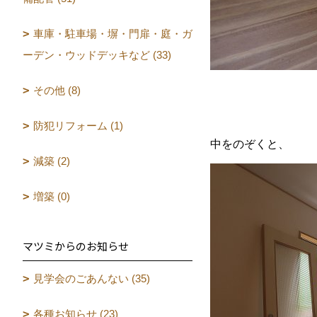
車庫・駐車場・塀・門扉・庭・ガ
ーデン・ウッドデッキなど (33)
その他 (8)
防犯リフォーム (1)
中をのぞくと、
減築 (2)
増築 (0)
マツミからのお知らせ
見学会のごあんない (35)
各種お知らせ (23)