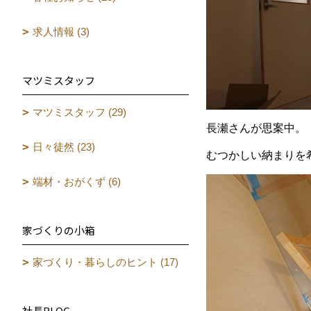
求人情報 (3)
マツミスタッフ
マツミスタッフ (29)
長瀬さんが思案中。
日々徒然 (23)
むつかしい納まりを
端材・おがくず (6)
家づくりの小箱
家づくり・暮らしのヒント (17)
社長BLOG