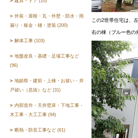
建具・ドア (10)
外装・屋根・瓦・外壁・防水・雨
この2世帯住宅は、
漏り・板金・樋・塗装 (200)
右の棟（ブルー色の
解体工事 (103)
地盤改良・基礎・足場工事など
(96)
地鎮祭・建前・上棟・お祓い・井
戸祓い（息抜）など (31)
内部造作・天井壁床・下地工事・
木工事・大工工事 (94)
断熱・防音工事など (61)