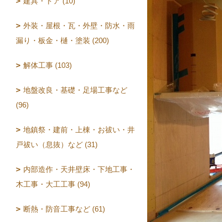
建具・ドア (10)
外装・屋根・瓦・外壁・防水・雨
漏り・板金・樋・塗装 (200)
解体工事 (103)
地盤改良・基礎・足場工事など
(96)
地鎮祭・建前・上棟・お祓い・井
戸祓い（息抜）など (31)
内部造作・天井壁床・下地工事・
木工事・大工工事 (94)
断熱・防音工事など (61)