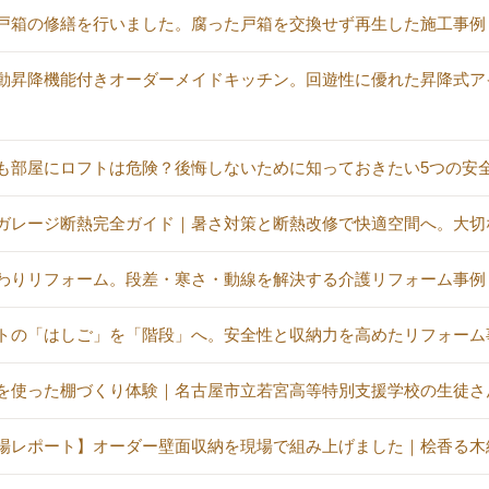
戸箱の修繕を行いました。腐った戸箱を交換せず再生した施工事例
動昇降機能付きオーダーメイドキッチン。回遊性に優れた昇降式ア
も部屋にロフトは危険？後悔しないために知っておきたい5つの安
ガレージ断熱完全ガイド｜暑さ対策と断熱改修で快適空間へ。大切
わりリフォーム。段差・寒さ・動線を解決する介護リフォーム事例
トの「はしご」を「階段」へ。安全性と収納力を高めたリフォーム
を使った棚づくり体験｜名古屋市立若宮高等特別支援学校の生徒さ
場レポート】オーダー壁面収納を現場で組み上げました｜桧香る木