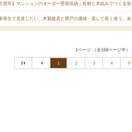
古屋市】マンションのオーダー壁面収納｜桧材と木組みでつくる造
家再生で見直したい、木製建具と雨戸の価値・直して長く使う。未
1ページ （全168ページ中）
1
2
3
4
5