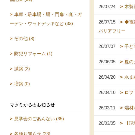
26/07/24
木製
車庫・駐車場・塀・門扉・庭・ガ
26/07/15
◆電
ーデン・ウッドデッキなど (33)
バリアフリー
その他 (8)
26/07/07
子ど
防犯リフォーム (1)
26/06/05
夏の
減築 (2)
26/04/20
水ま
増築 (0)
26/04/10
ロフ
マツミからのお知らせ
26/03/11
端材
見学会のごあんない (35)
26/03/05
【現
各種お知らせ (23)