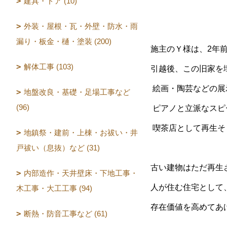
建具・ドア (10)
外装・屋根・瓦・外壁・防水・雨
漏り・板金・樋・塗装 (200)
施主のＹ様は、2年
解体工事 (103)
引越後、この旧家を
絵画・陶芸などの展
地盤改良・基礎・足場工事など
(96)
ピアノと立派なスピ
喫茶店として再生そ
地鎮祭・建前・上棟・お祓い・井
戸祓い（息抜）など (31)
古い建物はただ再生
内部造作・天井壁床・下地工事・
人が住む住宅として
木工事・大工工事 (94)
存在価値を高めてあ
断熱・防音工事など (61)