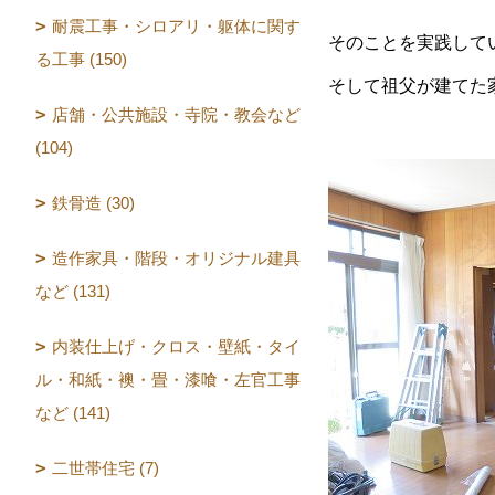
耐震工事・シロアリ・躯体に関す
そのことを実践して
る工事 (150)
そして祖父が建てた
店舗・公共施設・寺院・教会など
(104)
鉄骨造 (30)
造作家具・階段・オリジナル建具
など (131)
内装仕上げ・クロス・壁紙・タイ
ル・和紙・襖・畳・漆喰・左官工事
など (141)
二世帯住宅 (7)