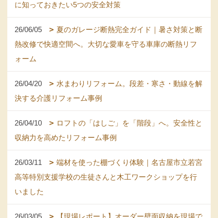
に知っておきたい5つの安全対策
26/06/05
夏のガレージ断熱完全ガイド｜暑さ対策と断
熱改修で快適空間へ。大切な愛車を守る車庫の断熱リフ
ォーム
26/04/20
水まわりリフォーム。段差・寒さ・動線を解
決する介護リフォーム事例
26/04/10
ロフトの「はしご」を「階段」へ。安全性と
収納力を高めたリフォーム事例
26/03/11
端材を使った棚づくり体験｜名古屋市立若宮
高等特別支援学校の生徒さんと木工ワークショップを行
いました
26/03/05
【現場レポート】オーダー壁面収納を現場で