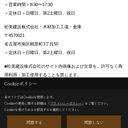
＜営業時間＞8:30〜17:30
＜定休日＞日曜日、第2土曜日、祝日
松美建設株式会社・木材加工工場・倉庫
〒4570021
名古屋市南区鶴里町3丁目50
＜定休日＞日曜日、第2土曜日、祝日
■松美建設株式会社のサイト内画像および文章を、許可なく商
用利用・加工使用することを禁じます。
Cookieポリシー
Copyright (c) matsumikensetsu. All Rights Reserved.
当サイトではCookieを使用します。
Cookieの使用に関する詳細は 「
プライバシーポリシー
」をご覧ください。
Produced by
ゴデスクリエイト
Cookieを受け入れるか拒否するか選択してください。
同意する
同意しない