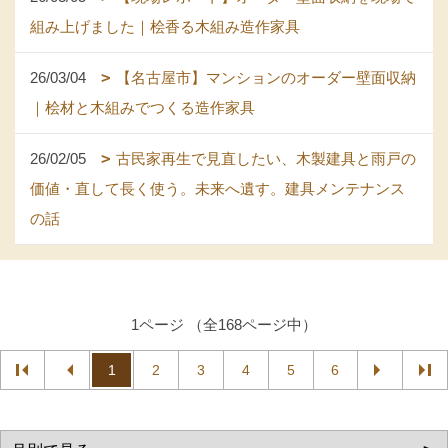
組み上げました｜桧香る木組み造作家具
26/03/04
【名古屋市】マンションのオーダー壁面収納
｜桧材と木組みでつくる造作家具
26/02/05
古民家再生で見直したい、木製建具と雨戸の
価値・直して長く使う。未来へ遺す。建具メンテナンス
の話
1ページ （全168ページ中）
1
2
3
4
5
6