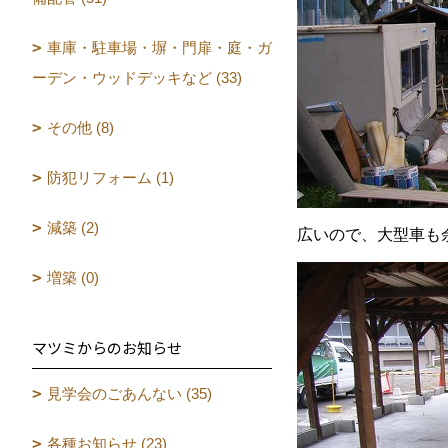
車庫・駐車場・塀・門扉・庭・ガ
ーデン・ウッドデッキなど (33)
その他 (8)
防犯リフォーム (1)
減築 (2)
広いので、大型車も
増築 (0)
マツミからのお知らせ
見学会のごあんない (35)
各種お知らせ (23)