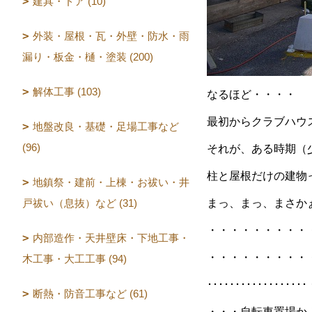
建具・ドア (10)
外装・屋根・瓦・外壁・防水・雨
漏り・板金・樋・塗装 (200)
解体工事 (103)
なるほど・・・・
最初からクラブハウ
地盤改良・基礎・足場工事など
(96)
それが、ある時期（
柱と屋根だけの建物
地鎮祭・建前・上棟・お祓い・井
戸祓い（息抜）など (31)
まっ、まっ、まさか
・・・・・・・・・
内部造作・天井壁床・下地工事・
・・・・・・・・・
木工事・大工工事 (94)
･･･････････
断熱・防音工事など (61)
・・・自転車置場か