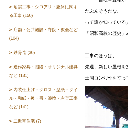
耐震工事・シロアリ・躯体に関す
たぶんそうだな。
る工事 (150)
って誰か知っている
店舗・公共施設・寺院・教会など
「昭和高校の歴史」
(104)
鉄骨造 (30)
工事のほうは、
造作家具・階段・オリジナル建具
先週、新しい屋根を
など (131)
土間コンｸﾘｰﾄを打
内装仕上げ・クロス・壁紙・タイ
ル・和紙・襖・畳・漆喰・左官工事
など (141)
二世帯住宅 (7)