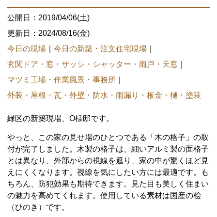
公開日：2019/04/06(土)
更新日：2024/08/16(金)
今日の現場
｜
今日の新築・注文住宅現場
｜
玄関ドア・窓・サッシ・シャッター・雨戸・天窓
｜
マツミ工場・作業風景・事務所
｜
外装・屋根・瓦・外壁・防水・雨漏り・板金・樋・塗装
緑区の新築現場、O様邸です。
やっと、この家の見せ場のひとつである「木の格子」の取
付が完了しました。木製の格子は、細いアルミ製の面格子
とは異なり、外部からの視線を遮り、家の中が驚くほど見
えにくくなります。視線を気にしたい方には最適です。も
ちろん、防犯効果も期待できます。見た目も美しく住まい
の魅力を高めてくれます。使用している素材は国産の桧
（ひのき）です。