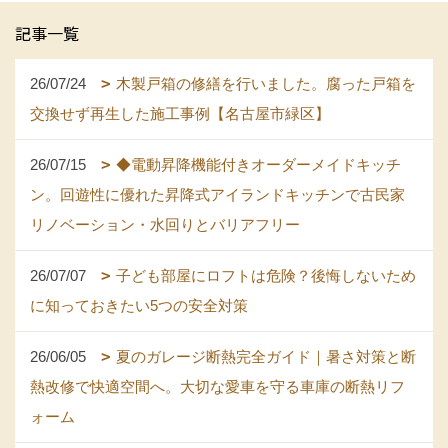
記事一覧
26/07/24
木製戸箱の修繕を行いました。腐った戸箱を
交換せず再生した施工事例【名古屋市緑区】
26/07/15
◆電動昇降機能付きオーダーメイドキッチ
ン。回遊性に優れた昇降式アイランドキッチンで古民家
リノベーション・水回りとバリアフリー
26/07/07
子ども部屋にロフトは危険？後悔しないため
に知っておきたい5つの安全対策
26/06/05
夏のガレージ断熱完全ガイド｜暑さ対策と断
熱改修で快適空間へ。大切な愛車を守る車庫の断熱リフ
ォーム