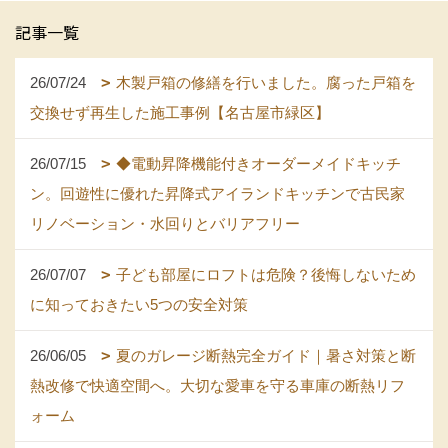
記事一覧
26/07/24
木製戸箱の修繕を行いました。腐った戸箱を
交換せず再生した施工事例【名古屋市緑区】
26/07/15
◆電動昇降機能付きオーダーメイドキッチ
ン。回遊性に優れた昇降式アイランドキッチンで古民家
リノベーション・水回りとバリアフリー
26/07/07
子ども部屋にロフトは危険？後悔しないため
に知っておきたい5つの安全対策
26/06/05
夏のガレージ断熱完全ガイド｜暑さ対策と断
熱改修で快適空間へ。大切な愛車を守る車庫の断熱リフ
ォーム