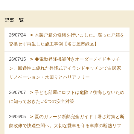
記事一覧
26/07/24
木製戸箱の修繕を行いました。腐った戸箱を
交換せず再生した施工事例【名古屋市緑区】
26/07/15
◆電動昇降機能付きオーダーメイドキッチ
ン。回遊性に優れた昇降式アイランドキッチンで古民家
リノベーション・水回りとバリアフリー
26/07/07
子ども部屋にロフトは危険？後悔しないため
に知っておきたい5つの安全対策
26/06/05
夏のガレージ断熱完全ガイド｜暑さ対策と断
熱改修で快適空間へ。大切な愛車を守る車庫の断熱リフ