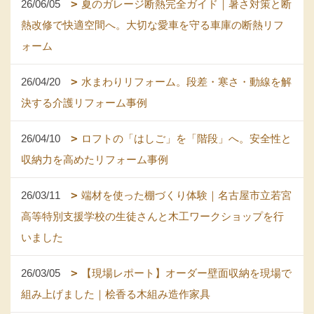
26/06/05
夏のガレージ断熱完全ガイド｜暑さ対策と断
熱改修で快適空間へ。大切な愛車を守る車庫の断熱リフ
ォーム
26/04/20
水まわりリフォーム。段差・寒さ・動線を解
決する介護リフォーム事例
26/04/10
ロフトの「はしご」を「階段」へ。安全性と
収納力を高めたリフォーム事例
26/03/11
端材を使った棚づくり体験｜名古屋市立若宮
高等特別支援学校の生徒さんと木工ワークショップを行
いました
26/03/05
【現場レポート】オーダー壁面収納を現場で
組み上げました｜桧香る木組み造作家具