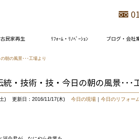
0
古民家再生
ﾘﾌｫｰﾑ・ﾘﾉﾍﾞｰｼｮﾝ
ブログ・会社
の朝の風景･･･工場より
伝統・技術・技・今日の朝の風景･･･
土)
更新日：2016/11/17(木)
今日の現場
｜
今日のリフォー
と河合君が、なにやら作業を。。。