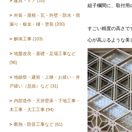
建具・ドア (10)
組子欄間に、取付用
外装・屋根・瓦・外壁・防水・雨
漏り・板金・樋・塗装 (200)
すごい精度の高さで
解体工事 (103)
心が高ぶるような美
地盤改良・基礎・足場工事など
(96)
地鎮祭・建前・上棟・お祓い・井
戸祓い（息抜）など (31)
内部造作・天井壁床・下地工事・
木工事・大工工事 (94)
断熱・防音工事など (61)