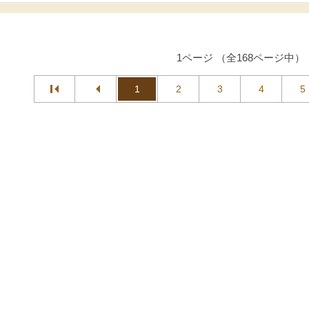
1ページ （全168ページ中）
1
2
3
4
5