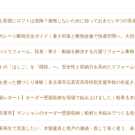
も部屋にロフトは危険？後悔しないために知っておきたい5つの安
ガレージ断熱完全ガイド｜暑さ対策と断熱改修で快適空間へ。大切
わりリフォーム。段差・寒さ・動線を解決する介護リフォーム事例
トの「はしご」を「階段」へ。安全性と収納力を高めたリフォーム
を使った棚づくり体験｜名古屋市立若宮高等特別支援学校の生徒さ
場レポート】オーダー壁面収納を現場で組み上げました｜桧香る木
古屋市】マンションのオーダー壁面収納｜桧材と木組みでつくる造
家再生で見直したい、木製建具と雨戸の価値・直して長く使う。未