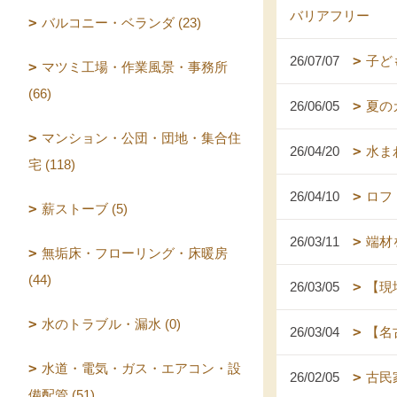
バリアフリー
バルコニー・ベランダ (23)
26/07/07
子ど
マツミ工場・作業風景・事務所
(66)
26/06/05
夏の
マンション・公団・団地・集合住
26/04/20
水ま
宅 (118)
26/04/10
ロフ
薪ストーブ (5)
26/03/11
端材
無垢床・フローリング・床暖房
(44)
26/03/05
【現
水のトラブル・漏水 (0)
26/03/04
【名
水道・電気・ガス・エアコン・設
26/02/05
古民
備配管 (51)