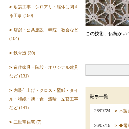
耐震工事・シロアリ・躯体に関す
る工事 (150)
店舗・公共施設・寺院・教会など
この技術、伝統がい
(104)
鉄骨造 (30)
造作家具・階段・オリジナル建具
など (131)
内装仕上げ・クロス・壁紙・タイ
記事一覧
ル・和紙・襖・畳・漆喰・左官工事
など (141)
26/07/24
木製
二世帯住宅 (7)
26/07/15
◆電